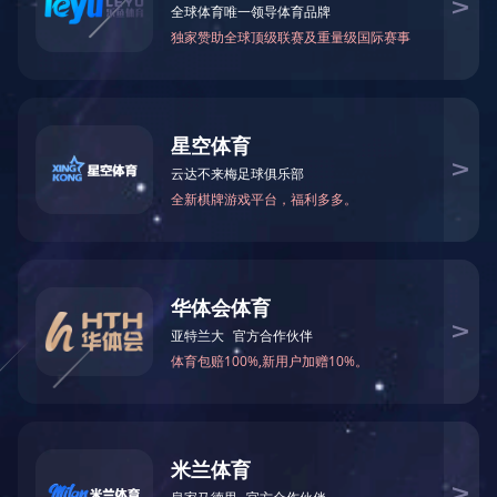
公司简介
领导致辞
天成集团系农业产业化国家重点龙头企业，创建于19
均建生产基地，拥有22个子（分）公司，具备了年产优质
集团旗下路斯股份是北交所上市企业（证券代码：920419）
IFS、BSCI等官方现场质量认证和社会责任认证，从
元”、“海克莱”等品牌产品覆盖全国、享有盛誉，并畅
司、基地、合作社与农户紧密相连，成功带动地方农业繁
集团企业先后荣获“农业产业化国家重点龙头企业”、“